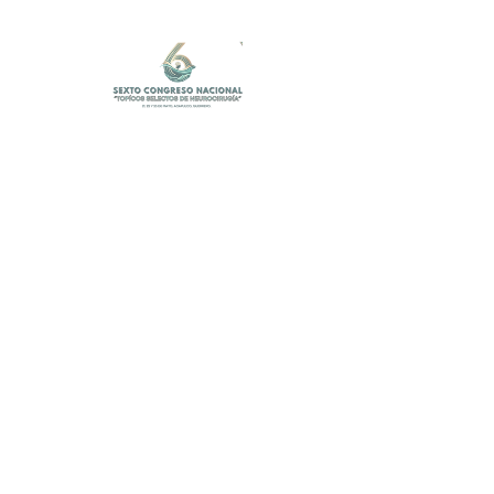
Contacto
Correo electrónico:
c.
topicoselectosneurocirugia@gmail.com
Teléfono:
55 3973 8044
Ubicación